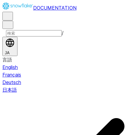
DOCUMENTATION
/
JA
言語
English
Français
Deutsch
日本語