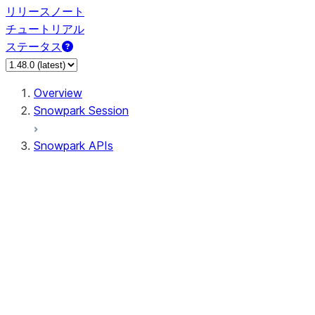
リリースノート
チュートリアル
ステータス
Overview
Snowpark Session
Snowpark APIs
Input/Output
DataFrame
Column
Data Types