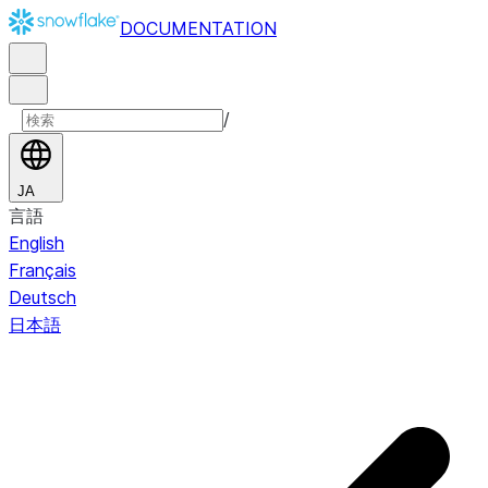
DOCUMENTATION
/
JA
言語
English
Français
Deutsch
日本語