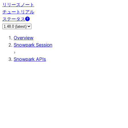
リリースノート
チュートリアル
ステータス
Overview
Snowpark Session
Snowpark APIs
Input/Output
DataFrame
Column
Data Types