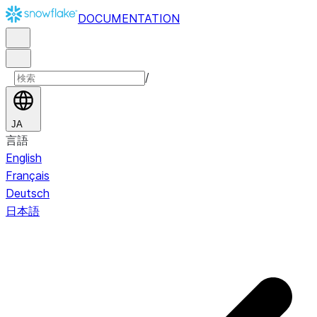
DOCUMENTATION
/
JA
言語
English
Français
Deutsch
日本語