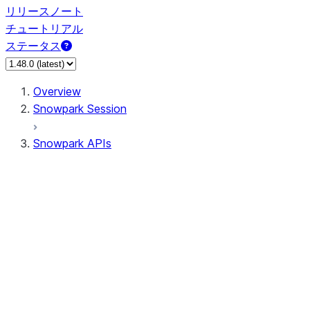
リリースノート
チュートリアル
ステータス
Overview
Snowpark Session
Snowpark APIs
Input/Output
DataFrame
Column
Data Types