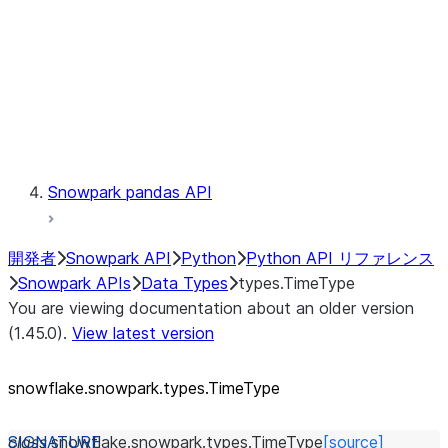
Context
Exceptions
Testing
Snowpark pandas API
開発者
Snowpark API
Python
Python API リファレンス
Snowpark APIs
Data Types
types.TimeType
You are viewing documentation about an older version
(1.45.0).
View latest version
snowflake.snowpark.types.TimeType
class
snowflake.snowpark.types.
TimeType
[source]