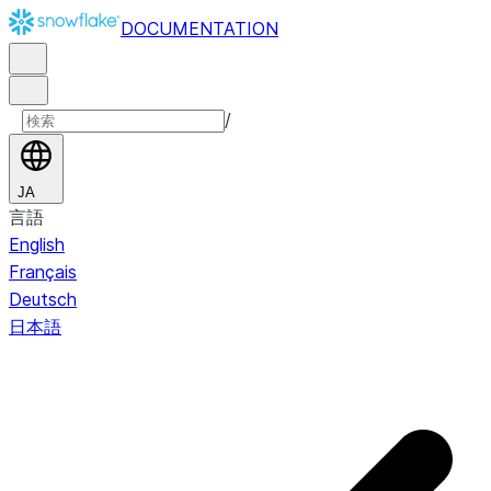
DOCUMENTATION
/
JA
言語
English
Français
Deutsch
日本語