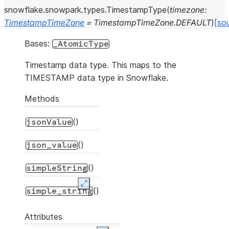
snowflake.snowpark.types.
TimestampType
(
timezone
:
TimestampTimeZone
=
TimestampTimeZone.DEFAULT
)
[so
Bases:
_AtomicType
Timestamp data type. This maps to the
TIMESTAMP data type in Snowflake.
Methods
()
jsonValue
()
json_value
()
simpleString
Expand
()
simple_string
Attributes