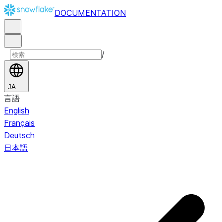
DOCUMENTATION
/
JA
言語
English
Français
Deutsch
日本語