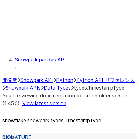
Context
Exceptions
Testing
Snowpark pandas API
開発者
Snowpark API
Python
Python API リファレンス
Snowpark APIs
Data Types
types.TimestampType
You are viewing documentation about an older version
(1.45.0).
View latest version
snowflake.snowpark.types.TimestampType
class