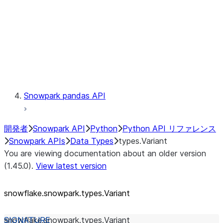
Context
Exceptions
Testing
Snowpark pandas API
開発者
Snowpark API
Python
Python API リファレンス
Snowpark APIs
Data Types
types.Variant
You are viewing documentation about an older version
(1.45.0).
View latest version
snowflake.snowpark.types.Variant
snowflake.snowpark.types.
Variant