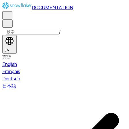
DOCUMENTATION
/
JA
言語
English
Français
Deutsch
日本語