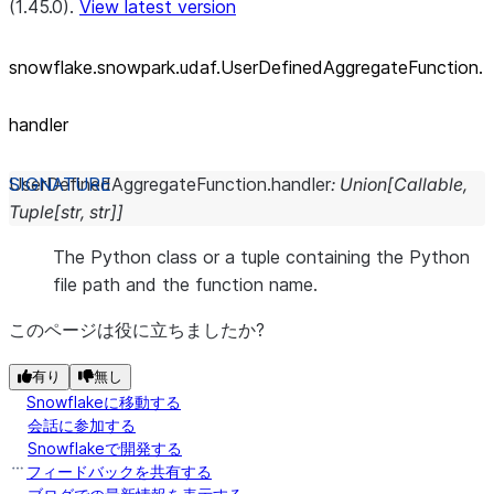
(1.45.0).
View latest version
snowflake.snowpark.udaf.UserDefinedAggregateFunction.
handler
UserDefinedAggregateFunction.
handler
:
Union
[
Callable
,
Tuple
[
str
,
str
]
]
The Python class or a tuple containing the Python
file path and the function name.
このページは役に立ちましたか?
有り
無し
Snowflakeに移動する
会話に参加する
Snowflakeで開発する
フィードバックを共有する