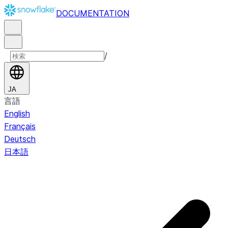
DOCUMENTATION
/
JA
言語
English
Français
Deutsch
日本語