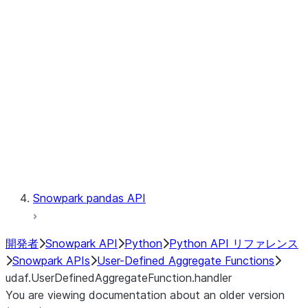
Catalog
LINEAGE
Context
Exceptions
Testing
Snowpark pandas API
開発者
Snowpark API
Python
Python API リファレンス
Snowpark APIs
User-Defined Aggregate Functions
udaf.UserDefinedAggregateFunction.handler
You are viewing documentation about an older version