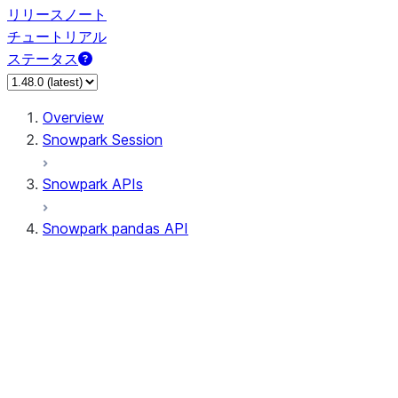
リリースノート
チュートリアル
ステータス
Overview
Snowpark Session
Snowpark APIs
Snowpark pandas API
All supported APIs
Session
Input/Output