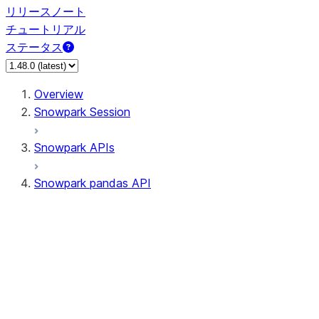
リリースノート
チュートリアル
ステータス
Overview
Snowpark Session
Snowpark APIs
Snowpark pandas API
All supported APIs
Session
Input/Output