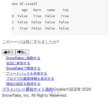
>>> 
df
.
isna
()
     age   born   name    toy
0  False   True  False   True
1  False  False  False  False
2   True  False  False  False
このページは役に立ちましたか?
有り
無し
Snowflakeに移動する
会話に参加する
Snowflakeで開発する
フィードバックを共有する
ブログでの最新情報を表示する
独自の認定を取得する
プライバシー通知
サイト規約
Cookieの設定
©
2026
See more
See more
Show less
Show less
Snowflake, Inc.
All Rights Reserved
.