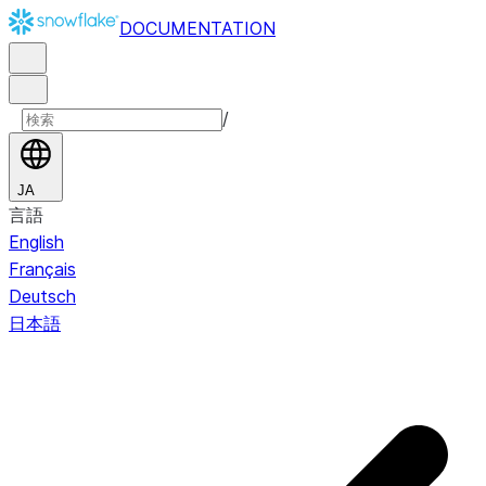
DOCUMENTATION
/
JA
言語
English
Français
Deutsch
日本語