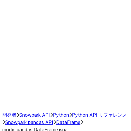
Window
GroupBy
Resampling
Interoperability with third party libraries
Hybrid Execution
NumPy Interoperability
Performance Recommendations
開発者
Snowpark API
Python
Python API リファレンス
Snowpark pandas API
DataFrame
modin.pandas.DataFrame.isna