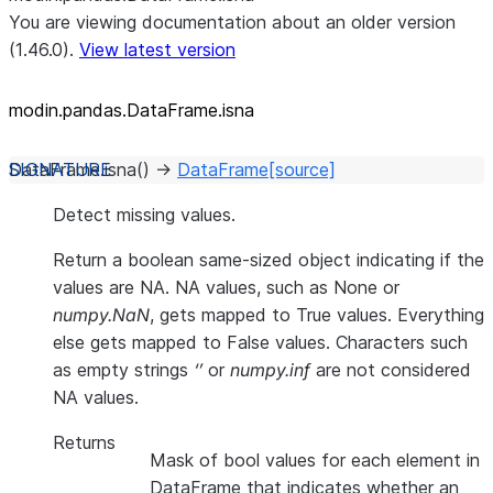
You are viewing documentation about an older version
(1.46.0).
View latest version
modin.pandas.DataFrame.isna
DataFrame.
isna
(
)
→
DataFrame
[source]
Detect missing values.
Return a boolean same-sized object indicating if the
values are NA. NA values, such as None or
numpy.NaN
, gets mapped to True values. Everything
else gets mapped to False values. Characters such
as empty strings
‘’
or
numpy.inf
are not considered
NA values.
Returns
Mask of bool values for each element in
DataFrame that indicates whether an