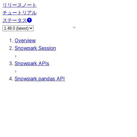
リリースノート
チュートリアル
ステータス
Overview
Snowpark Session
Snowpark APIs
Snowpark pandas API
All supported APIs
Session
Input/Output