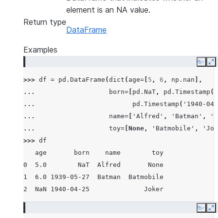
element is an NA value.
Return type
DataFrame
Examples
Copy
E
>>> 
df
=
pd
.
DataFrame
(
dict
(
age
=
[
5
,
6
,
np
.
nan
],
... 
born
=
[
pd
.
NaT
,
pd
.
Timestamp
(
'
... 
pd
.
Timestamp
(
'1940-04-
... 
name
=
[
'Alfred'
,
'Batman'
,
''
... 
toy
=
[
None
,
'Batmobile'
,
'Jok
>>> 
df
   age       born    name        toy
0  5.0        NaT  Alfred       None
1  6.0 1939-05-27  Batman  Batmobile
2  NaN 1940-04-25              Joker
Copy
E