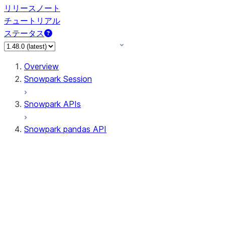
リリースノート
チュートリアル
ステータス
Overview
Snowpark Session
Snowpark APIs
Snowpark pandas API
All supported APIs
Session
Input/Output