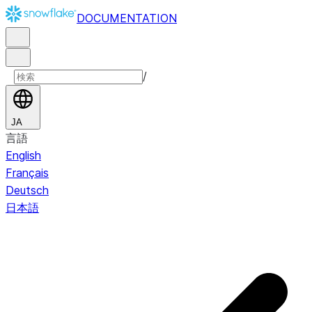
DOCUMENTATION
/
JA
言語
English
Français
Deutsch
日本語