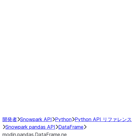
Window
GroupBy
Resampling
Interoperability with third party libraries
Hybrid Execution
NumPy Interoperability
Performance Recommendations
開発者
Snowpark API
Python
Python API リファレンス
Snowpark pandas API
DataFrame
modin.pandas.DataFrame.ne