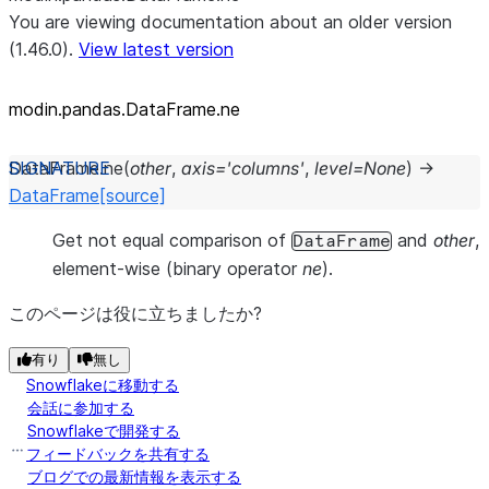
You are viewing documentation about an older version
(1.46.0).
View latest version
modin.pandas.DataFrame.ne
DataFrame.
ne
(
other
,
axis
=
'columns'
,
level
=
None
)
→
DataFrame
[source]
Get not equal comparison of
and
other
,
DataFrame
element-wise (binary operator
ne
).
このページは役に立ちましたか?
有り
無し
Snowflakeに移動する
会話に参加する
Snowflakeで開発する
フィードバックを共有する
ブログでの最新情報を表示する