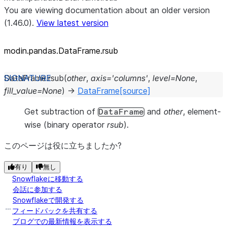
You are viewing documentation about an older version
(1.46.0).
View latest version
modin.pandas.DataFrame.rsub
DataFrame.
rsub
(
other
,
axis
=
'columns'
,
level
=
None
,
fill_value
=
None
)
→
DataFrame
[source]
Get subtraction of
and
other
, element-
DataFrame
wise (binary operator
rsub
).
このページは役に立ちましたか?
有り
無し
Snowflakeに移動する
会話に参加する
Snowflakeで開発する
フィードバックを共有する
ブログでの最新情報を表示する