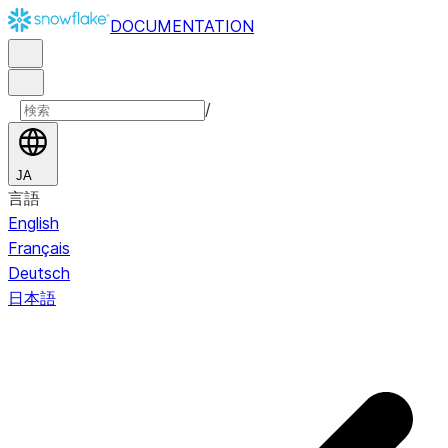
DOCUMENTATION
/
JA
言語
English
Français
Deutsch
日本語