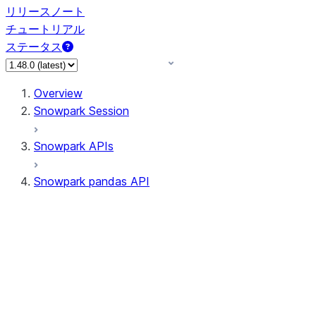
リリースノート
チュートリアル
ステータス
Overview
Snowpark Session
Snowpark APIs
Snowpark pandas API
All supported APIs
Session
Input/Output