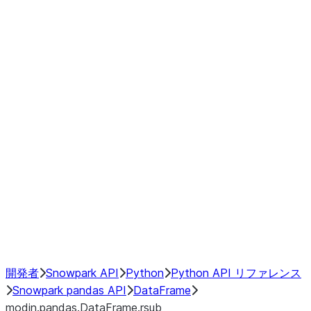
Window
GroupBy
Resampling
Interoperability with third party libraries
Hybrid Execution
NumPy Interoperability
Performance Recommendations
開発者
Snowpark API
Python
Python API リファレンス
Snowpark pandas API
DataFrame
modin.pandas.DataFrame.rsub