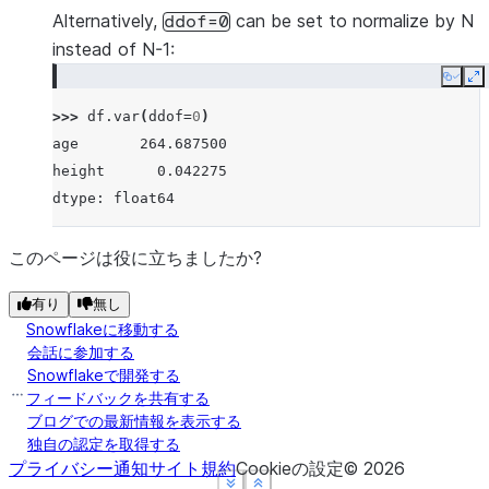
Alternatively,
can be set to normalize by N
ddof=0
instead of N-1:
Copy
E
>>> 
df
.
var
(
ddof
=
0
)
age       264.687500
height      0.042275
dtype: float64
このページは役に立ちましたか?
有り
無し
Snowflakeに移動する
会話に参加する
Snowflakeで開発する
フィードバックを共有する
ブログでの最新情報を表示する
独自の認定を取得する
プライバシー通知
サイト規約
Cookieの設定
©
2026