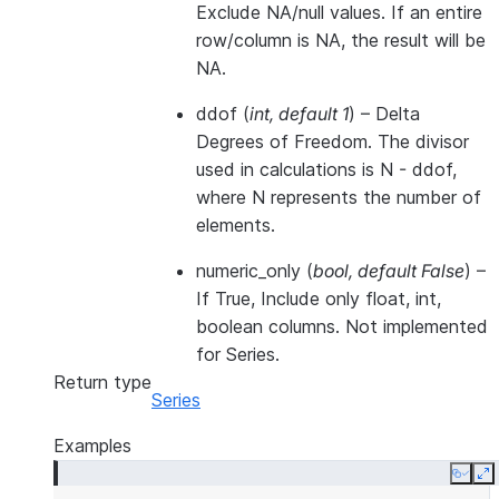
Exclude NA/null values. If an entire
row/column is NA, the result will be
NA.
ddof
(
int
,
default 1
) – Delta
Degrees of Freedom. The divisor
used in calculations is N - ddof,
where N represents the number of
elements.
numeric_only
(
bool
,
default False
) –
If True, Include only float, int,
boolean columns. Not implemented
for Series.
Return type
Series
Examples
Copy
E