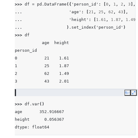
>>> 
df
=
pd
.
DataFrame
({
'person_id'
:
[
0
,
1
,
2
,
3
],
... 
'age'
:
[
21
,
25
,
62
,
43
],
... 
'height'
:
[
1.61
,
1.87
,
1.49
,
... 
)
.
set_index
(
'person_id'
)
>>> 
df
           age  height
person_id
0           21    1.61
1           25    1.87
2           62    1.49
3           43    2.01
Copy
E
>>> 
df
.
var
()
age       352.916667
height      0.056367
dtype: float64