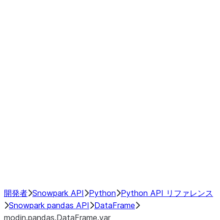
Window
GroupBy
Resampling
Interoperability with third party libraries
Hybrid Execution
NumPy Interoperability
Performance Recommendations
開発者
Snowpark API
Python
Python API リファレンス
Snowpark pandas API
DataFrame
modin.pandas.DataFrame.var