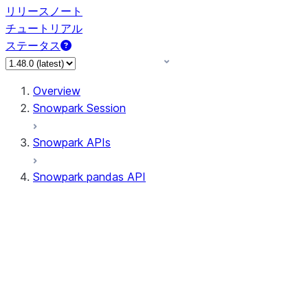
リリースノート
チュートリアル
ステータス
Overview
Snowpark Session
Snowpark APIs
Snowpark pandas API
All supported APIs
Session
Input/Output