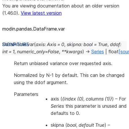
You are viewing documentation about an older version
(1.46.0).
View latest version
modin.pandas.DataFrame.var
DataFrame.
var
(
axis
:
Axis
=
0
,
skipna
:
bool
=
True
,
ddof
:
int
=
1
,
numeric_only
=
False
,
**
kwargs
)
→
Series
|
float
[sou
Return unbiased variance over requested axis.
Normalized by N-1 by default. This can be changed
using the ddof argument.
Parameters
axis
(
{index
(
0
)
,
columns
(
1
)
}
) – For
Series
this parameter is unused and
defaults to 0.
skipna
(
bool
,
default True
) –