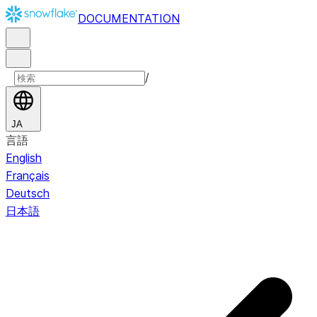
DOCUMENTATION
/
JA
言語
English
Français
Deutsch
日本語