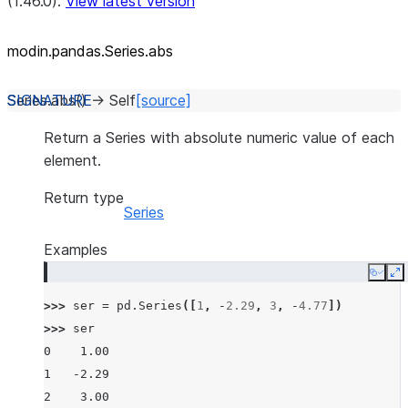
(1.46.0).
View latest version
modin.pandas.Series.abs
Series.
abs
(
)
→
Self
[source]
Return a Series with absolute numeric value of each
element.
Return type
Series
Examples
Copy
E
>>> 
ser
=
pd
.
Series
([
1
,
-
2.29
,
3
,
-
4.77
])
>>> 
ser
0    1.00
1   -2.29
2    3.00