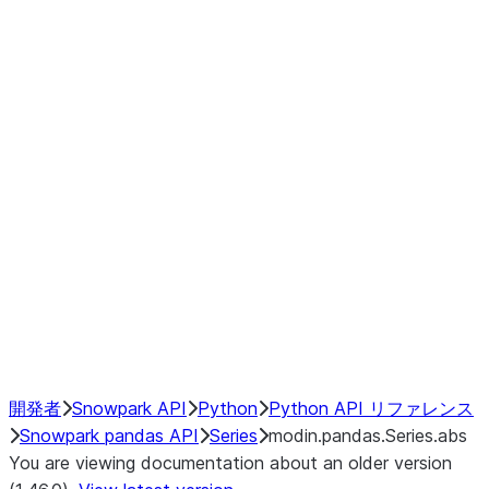
Window
GroupBy
Resampling
Interoperability with third party libraries
Hybrid Execution
NumPy Interoperability
Performance Recommendations
開発者
Snowpark API
Python
Python API リファレンス
Snowpark pandas API
Series
modin.pandas.Series.abs
You are viewing documentation about an older version