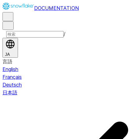
DOCUMENTATION
/
JA
言語
English
Français
Deutsch
日本語