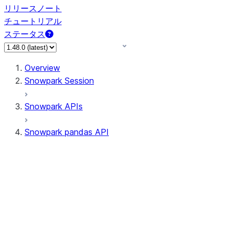
リリースノート
チュートリアル
ステータス
Overview
Snowpark Session
Snowpark APIs
Snowpark pandas API
All supported APIs
Session
Input/Output