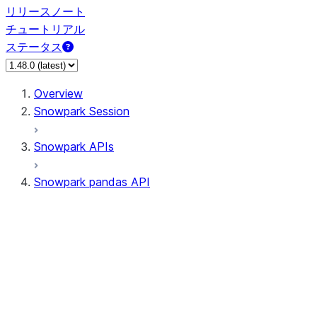
リリースノート
チュートリアル
ステータス
Overview
Snowpark Session
Snowpark APIs
Snowpark pandas API
All supported APIs
Session
Input/Output