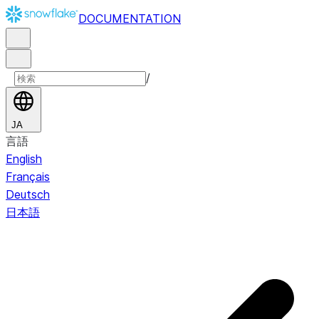
DOCUMENTATION
/
JA
言語
English
Français
Deutsch
日本語