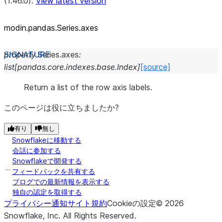
(1.46.0).
View latest version
modin.pandas.Series.axes
property
Series.
axes
:
list
[
pandas.core.indexes.base.Index
]
[source]
Return a list of the row axis labels.
このページは役に立ちましたか?
有り
無し
Snowflakeに移動する
会話に参加する
Snowflakeで開発する
フィードバックを共有する
ブログでの最新情報を表示する
独自の認定を取得する
プライバシー通知
サイト規約
Cookieの設定
©
2026
Snowflake, Inc.
All Rights Reserved
.