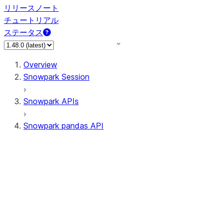
リリースノート
チュートリアル
ステータス
Overview
Snowpark Session
Snowpark APIs
Snowpark pandas API
All supported APIs
Session
Input/Output