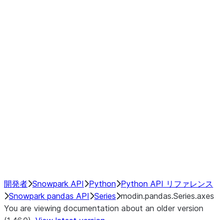
Window
GroupBy
Resampling
Interoperability with third party libraries
Hybrid Execution
NumPy Interoperability
Performance Recommendations
開発者
Snowpark API
Python
Python API リファレンス
Snowpark pandas API
Series
modin.pandas.Series.axes
You are viewing documentation about an older version