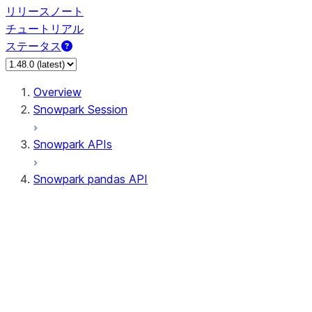
リリースノート
チュートリアル
ステータス
Overview
Snowpark Session
Snowpark APIs
Snowpark pandas API
All supported APIs
Session
Input/Output