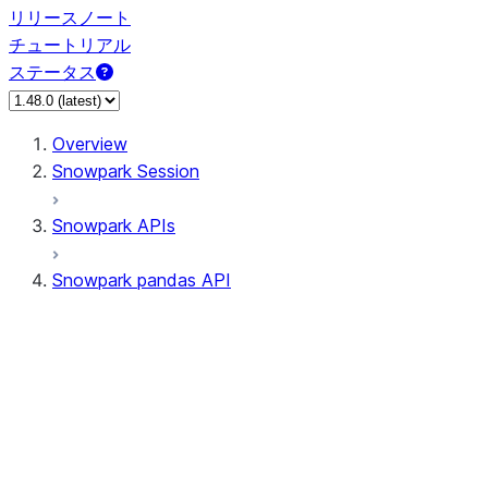
リリースノート
チュートリアル
ステータス
Overview
Snowpark Session
Snowpark APIs
Snowpark pandas API
All supported APIs
Session
Input/Output