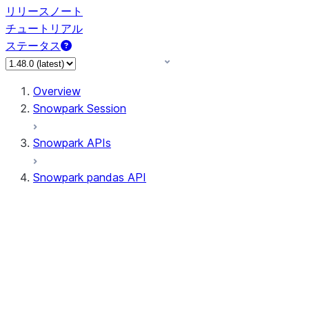
リリースノート
チュートリアル
ステータス
Overview
Snowpark Session
Snowpark APIs
Snowpark pandas API
All supported APIs
Session
Input/Output