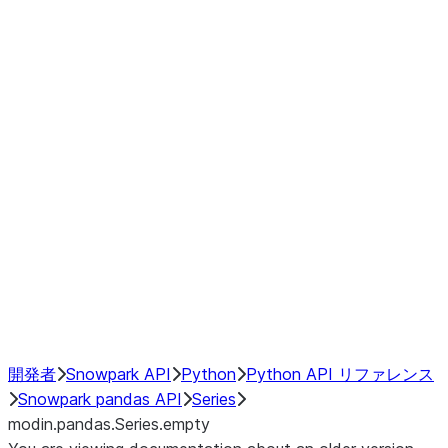
Window
GroupBy
Resampling
Interoperability with third party libraries
Hybrid Execution
NumPy Interoperability
Performance Recommendations
開発者
Snowpark API
Python
Python API リファレンス
Snowpark pandas API
Series
modin.pandas.Series.empty