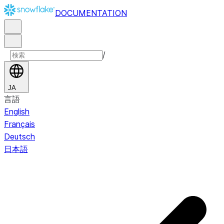
DOCUMENTATION
/
JA
言語
English
Français
Deutsch
日本語