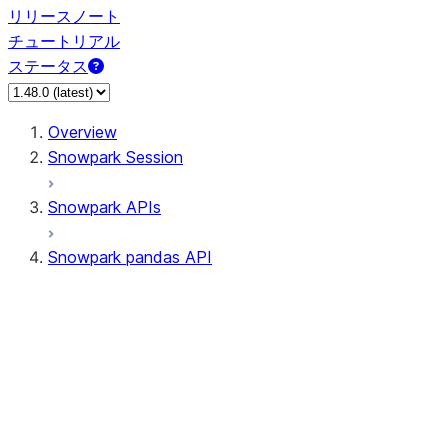
リリースノート
チュートリアル
ステータス
Overview
Snowpark Session
Snowpark APIs
Snowpark pandas API
All supported APIs
Session
Input/Output