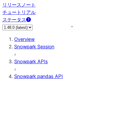
リリースノート
チュートリアル
ステータス
Overview
Snowpark Session
Snowpark APIs
Snowpark pandas API
All supported APIs
Session
Input/Output