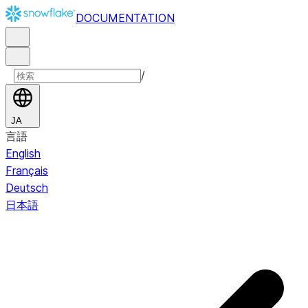
DOCUMENTATION
/
JA
言語
English
Français
Deutsch
日本語