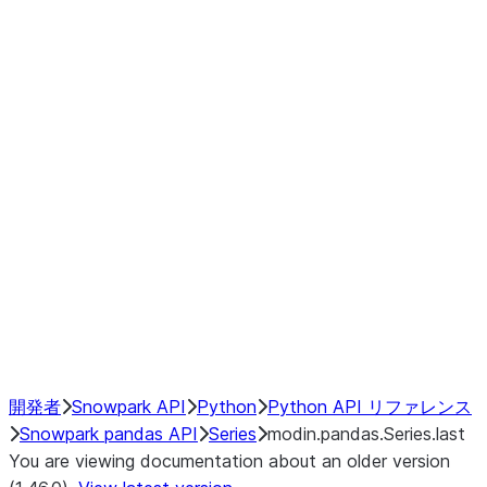
Window
GroupBy
Resampling
Interoperability with third party libraries
Hybrid Execution
NumPy Interoperability
Performance Recommendations
開発者
Snowpark API
Python
Python API リファレンス
Snowpark pandas API
Series
modin.pandas.Series.last
You are viewing documentation about an older version