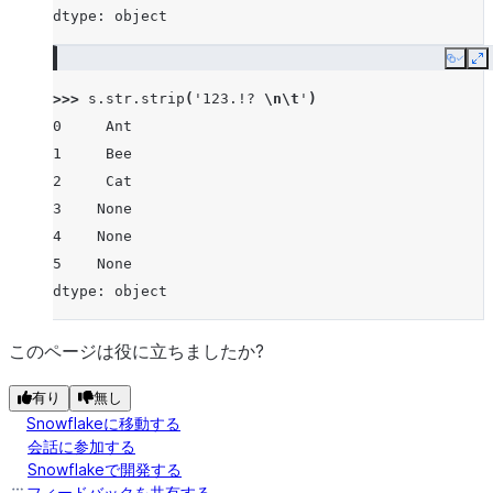
dtype: object
Copy
E
>>> 
s
.
str
.
strip
(
'123.!? 
\n\t
'
)
0     Ant
1     Bee
2     Cat
3    None
4    None
5    None
dtype: object
このページは役に立ちましたか?
有り
無し
Snowflakeに移動する
会話に参加する
Snowflakeで開発する
フィードバックを共有する