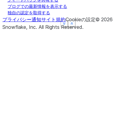
ブログでの最新情報を表示する
独自の認定を取得する
プライバシー通知
サイト規約
Cookieの設定
©
2026
See more
See more
See more
Show less
Show less
Show less
Snowflake, Inc.
All Rights Reserved
.