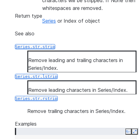
characters will be stripped. If None then
whitespaces are removed.
Return type
Series
or Index of object
See also
Series.str.strip
Remove leading and trailing characters in
Series/Index.
Series.str.lstrip
Remove leading characters in Series/Index.
Series.str.rstrip
Remove trailing characters in Series/Index.
Examples
Copy
E