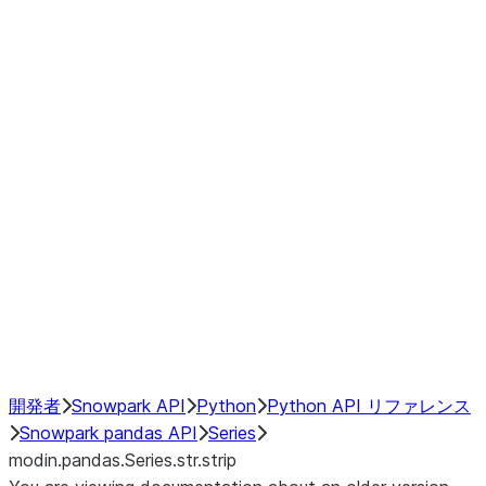
Window
GroupBy
Resampling
Interoperability with third party libraries
Hybrid Execution
NumPy Interoperability
Performance Recommendations
開発者
Snowpark API
Python
Python API リファレンス
Snowpark pandas API
Series
modin.pandas.Series.str.strip