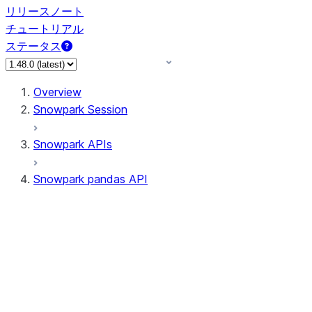
リリースノート
チュートリアル
ステータス
Overview
Snowpark Session
Snowpark APIs
Snowpark pandas API
All supported APIs
Session
Input/Output