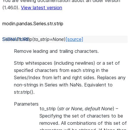
You are viewing documentation about an older version
(1.46.0).
View latest version
modin.pandas.Series.str.strip
Series.str.
strip
(
to_strip
=
None
)
[source]
Remove leading and trailing characters.
Strip whitespaces (including newlines) or a set of
specified characters from each string in the
Series/Index from left and right sides. Replaces any
non-strings in Series with NaNs. Equivalent to
str.strip().
Parameters
to_strip
(
str
or
None
,
default None
) –
Specifying the set of characters to be
removed. All combinations of this set of