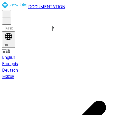
DOCUMENTATION
/
JA
言語
English
Français
Deutsch
日本語