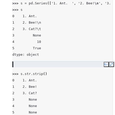
>>> 
s
=
pd
.
Series
([
'1. Ant.  '
,
'2. Bee!
\n
'
,
'3. C
>>> 
s
0    1. Ant.
1    2. Bee!\n
2    3. Cat?\t
3         None
4           10
5         True
dtype: object
Copy
E
>>> 
s
.
str
.
strip
()
0    1. Ant.
1    2. Bee!
2    3. Cat?
3       None
4       None
5       None