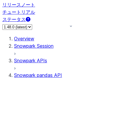
リリースノート
チュートリアル
ステータス
Overview
Snowpark Session
Snowpark APIs
Snowpark pandas API
All supported APIs
Session
Input/Output