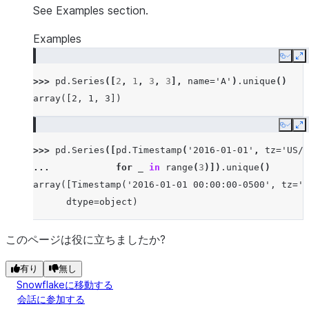
See Examples section.
Examples
Copy
E
>>> 
pd
.
Series
([
2
,
1
,
3
,
3
],
name
=
'A'
)
.
unique
()
array([2, 1, 3])
Copy
E
>>> 
pd
.
Series
([
pd
.
Timestamp
(
'2016-01-01'
,
tz
=
'US/E
... 
for
_
in
range
(
3
)])
.
unique
()
array([Timestamp('2016-01-01 00:00:00-0500', tz='U
      dtype=object)
このページは役に立ちましたか?
有り
無し
Snowflakeに移動する
会話に参加する