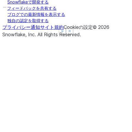
Snowflakeで開発する
フィードバックを共有する
ブログでの最新情報を表示する
独自の認定を取得する
プライバシー通知
サイト規約
Cookieの設定
©
2026
See more
See more
Show less
Show less
Snowflake, Inc.
All Rights Reserved
.