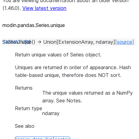
You are viewing documentation about an older version
(1.46.0).
View latest version
modin.pandas.Series.unique
Series.
unique
(
)
→
Union
[
ExtensionArray
,
ndarray
]
[source]
Return unique values of Series object.
Uniques are returned in order of appearance. Hash
table-based unique, therefore does NOT sort.
Returns
The unique values returned as a NumPy
array. See Notes.
Return type
ndarray
See also