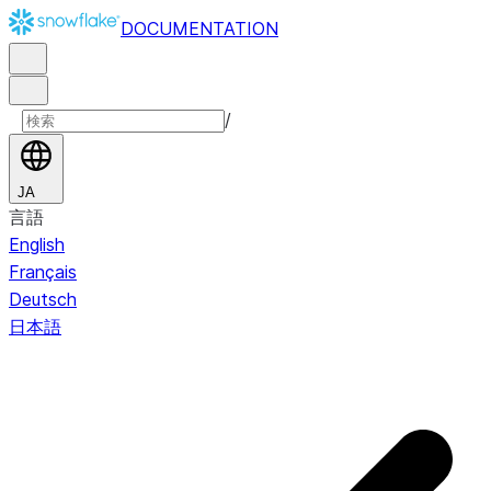
DOCUMENTATION
/
JA
言語
English
Français
Deutsch
日本語