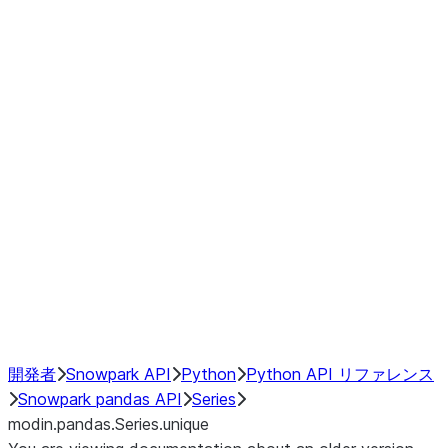
Window
GroupBy
Resampling
Interoperability with third party libraries
Hybrid Execution
NumPy Interoperability
Performance Recommendations
開発者
Snowpark API
Python
Python API リファレンス
Snowpark pandas API
Series
modin.pandas.Series.unique