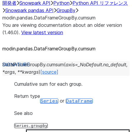
開発者
Snowpark API
Python
Python API リファレンス
Snowpark pandas API
GroupBy
modin.pandas.DataFrameGroupBy.cumsum
You are viewing documentation about an older version
(1.46.0).
View latest version
modin.pandas.DataFrameGroupBy.cumsum
DataFrameGroupBy.
cumsum
(
axis
=
_NoDefault.no_default
,
*
args
,
**
kwargs
)
[source]
Cumulative sum for each group.
Return type
or
Series
DataFrame
See also
Series.groupby