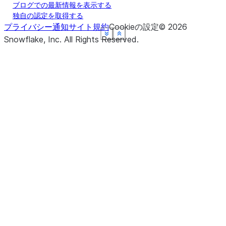
ブログでの最新情報を表示する
独自の認定を取得する
プライバシー通知
サイト規約
Cookieの設定
©
2026
See more
See more
See more
See more
See more
Show less
Show less
Show less
Show less
Show less
Snowflake, Inc.
All Rights Reserved
.