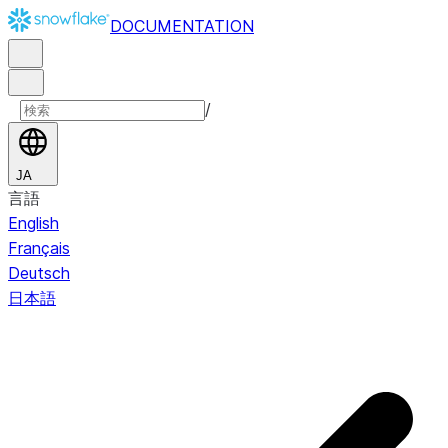
DOCUMENTATION
/
JA
言語
English
Français
Deutsch
日本語