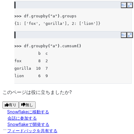
Copy
E
>>> 
df
.
groupby
(
"a"
)
.
groups
{1: ['fox', 'gorilla'], 2: ['lion']}
Copy
E
>>> 
df
.
groupby
(
"a"
)
.
cumsum
()
          b  c
fox       8  2
gorilla  10  7
lion      6  9
このページは役に立ちましたか?
有り
無し
Snowflakeに移動する
会話に参加する
Snowflakeで開発する
フィードバックを共有する