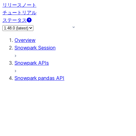
リリースノート
チュートリアル
ステータス
Overview
Snowpark Session
Snowpark APIs
Snowpark pandas API
All supported APIs
Session
Input/Output