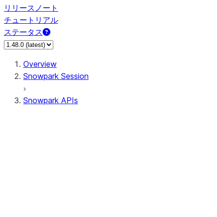
リリースノート
チュートリアル
ステータス
Overview
Snowpark Session
Snowpark APIs
Input/Output
DataFrame
Column
Column
CaseExpr