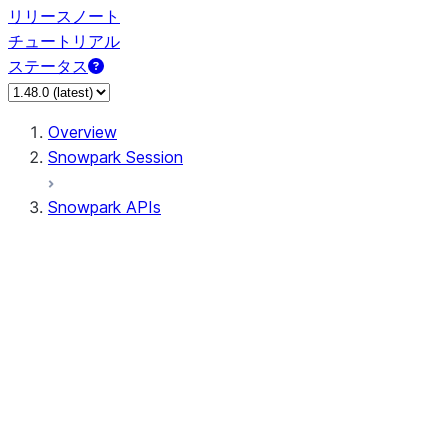
リリースノート
チュートリアル
ステータス
Overview
Snowpark Session
Snowpark APIs
Input/Output
DataFrame
Column
Column
CaseExpr