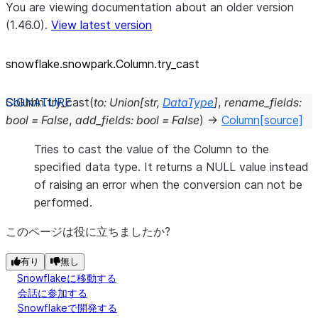
You are viewing documentation about an older version
(1.46.0).
View latest version
snowflake.snowpark.Column.try_
cast
Column.
try_cast
(
to
:
Union
[
str
,
DataType
]
,
rename_fields
:
bool
=
False
,
add_fields
:
bool
=
False
)
→
Column
[source]
Tries to cast the value of the Column to the
specified data type. It returns a NULL value instead
of raising an error when the conversion can not be
performed.
このページは役に立ちましたか?
有り
無し
Snowflakeに移動する
会話に参加する
Snowflakeで開発する