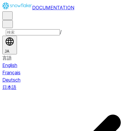
DOCUMENTATION
/
JA
言語
English
Français
Deutsch
日本語