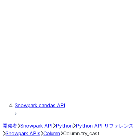
Files
Catalog
LINEAGE
Context
Exceptions
Testing
Snowpark pandas API
開発者
Snowpark API
Python
Python API リファレンス
Snowpark APIs
Column
Column.try_cast