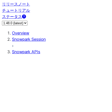
リリースノート
チュートリアル
ステータス
Overview
Snowpark Session
Snowpark APIs
Input/Output
DataFrame
DataFrame
DataFrameNaFunctions
DataFrameStatFunctions
DataFrameAnalyticsFunctions