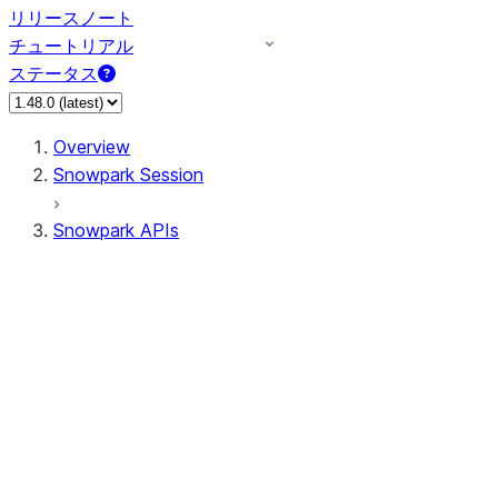
リリースノート
チュートリアル
ステータス
Overview
Snowpark Session
Snowpark APIs
Input/Output
DataFrame
DataFrame
DataFrameNaFunctions
DataFrameStatFunctions
DataFrameAnalyticsFunctions