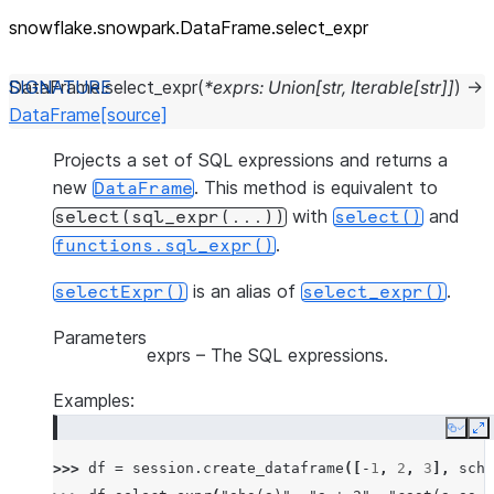
snowflake.snowpark.DataFrame.select_
expr
DataFrame.
select_expr
(
*
exprs
:
Union
[
str
,
Iterable
[
str
]
]
)
→
DataFrame
[source]
Projects a set of SQL expressions and returns a
new
. This method is equivalent to
DataFrame
with
and
select(sql_expr(...))
select()
.
functions.sql_expr()
is an alias of
.
selectExpr()
select_expr()
Parameters
exprs
– The SQL expressions.
Examples:
Copy
E
>>> 
df
=
session
.
create_dataframe
([
-
1
,
2
,
3
],
sche