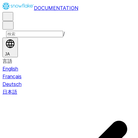
DOCUMENTATION
/
JA
言語
English
Français
Deutsch
日本語