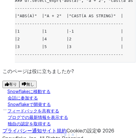
>>> 
df
.
select_expr
(
"abs(a)"
,
"a + 2"
,
"cast(a as s
--------------------------------------------
|"ABS(A)"  |"A + 2"  |"CAST(A AS STRING)"  |
--------------------------------------------
|1         |1        |-1                   |
|2         |4        |2                    |
|3         |5        |3                    |
--------------------------------------------
このページは役に立ちましたか?
有り
無し
Snowflakeに移動する
会話に参加する
Snowflakeで開発する
フィードバックを共有する
ブログでの最新情報を表示する
独自の認定を取得する
プライバシー通知
サイト規約
Cookieの設定
©
2026
See more
Show less