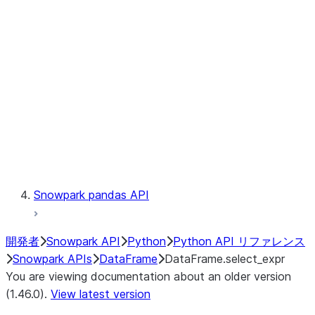
Catalog
LINEAGE
Context
Exceptions
Testing
Snowpark pandas API
開発者
Snowpark API
Python
Python API リファレンス
Snowpark APIs
DataFrame
DataFrame.select_expr
You are viewing documentation about an older version
(1.46.0).
View latest version