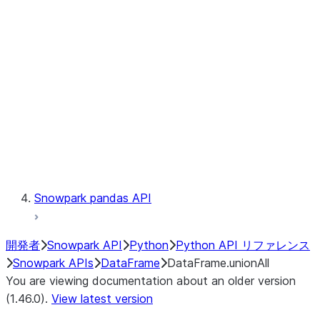
Catalog
LINEAGE
Context
Exceptions
Testing
Snowpark pandas API
開発者
Snowpark API
Python
Python API リファレンス
Snowpark APIs
DataFrame
DataFrame.unionAll
You are viewing documentation about an older version
(1.46.0).
View latest version