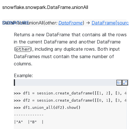
snowflake.snowpark.DataFrame.unionAll
DataFrame.
unionAll
(
other
:
DataFrame
)
→
DataFrame
[sourc
Returns a new DataFrame that contains all the rows
in the current DataFrame and another DataFrame
(
), including any duplicate rows. Both input
other
DataFrames must contain the same number of
columns.
Example:
Copy
E
>>> 
df1
=
session
.
create_dataframe
([[
1
,
2
],
[
3
,
4
]
>>> 
df2
=
session
.
create_dataframe
([[
0
,
1
],
[
3
,
4
]
>>> 
df1
.
union_all
(
df2
)
.
show
()
-------------
|"A"  |"B"  |