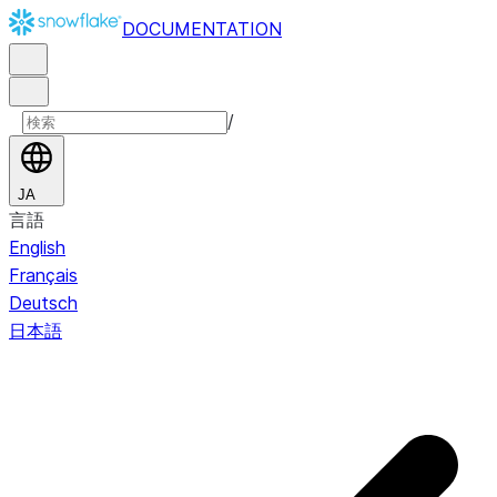
DOCUMENTATION
/
JA
言語
English
Français
Deutsch
日本語