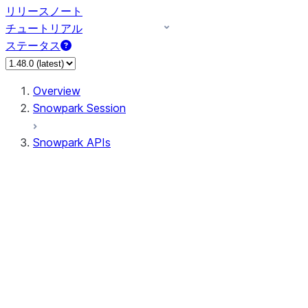
リリースノート
チュートリアル
ステータス
Overview
Snowpark Session
Snowpark APIs
Input/Output
DataFrame
DataFrame
DataFrameNaFunctions
DataFrameStatFunctions
DataFrameAnalyticsFunctions