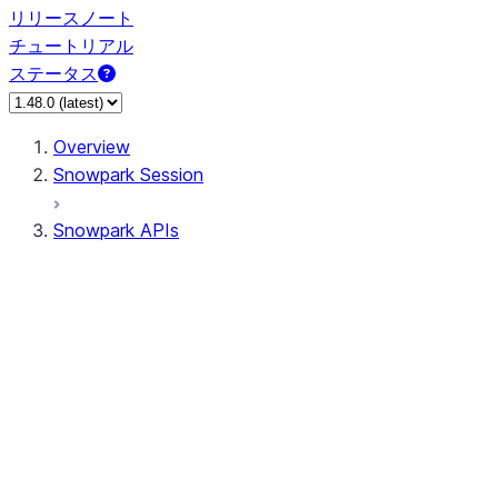
リリースノート
チュートリアル
ステータス
Overview
Snowpark Session
Snowpark APIs
Input/Output
DataFrame
DataFrame
DataFrameNaFunctions
DataFrameStatFunctions
DataFrameAnalyticsFunctions