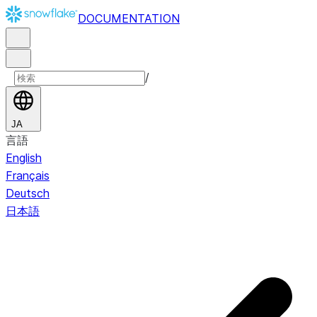
DOCUMENTATION
/
JA
言語
English
Français
Deutsch
日本語