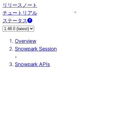
リリースノート
チュートリアル
ステータス
Overview
Snowpark Session
Snowpark APIs
Input/Output
DataFrameReader
DataFrameWriter
FileOperation
PutResult
GetResult
ListResult