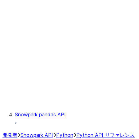
Observability
Files
Catalog
LINEAGE
Context
Exceptions
Testing
Snowpark pandas API
開発者
Snowpark API
Python
Python API リファレンス