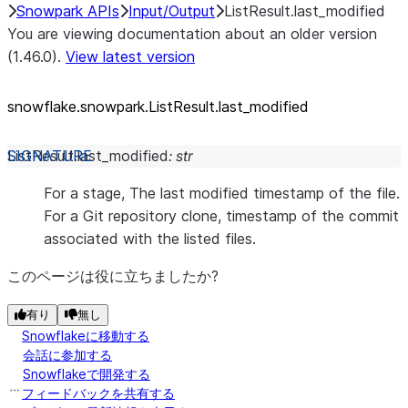
Snowpark APIs
Input/Output
ListResult.last_modified
You are viewing documentation about an older version
(1.46.0).
View latest version
snowflake.snowpark.ListResult.last_
modified
ListResult.
last_modified
:
str
For a stage, The last modified timestamp of the file.
For a Git repository clone, timestamp of the commit
associated with the listed files.
このページは役に立ちましたか?
有り
無し
Snowflakeに移動する
会話に参加する
Snowflakeで開発する
フィードバックを共有する