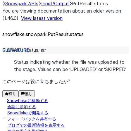
Snowpark APIs
Input/Output
PutResult.status
You are viewing documentation about an older version
(1.46.0).
View latest version
snowflake.snowpark.PutResult.status
PutResult.
status
:
str
Status indicating whether the file was uploaded to
the stage. Values can be ‘UPLOADED’ or ‘SKIPPED’.
このページは役に立ちましたか?
有り
無し
Snowflakeに移動する
会話に参加する
Snowflakeで開発する
フィードバックを共有する
ブログでの最新情報を表示する