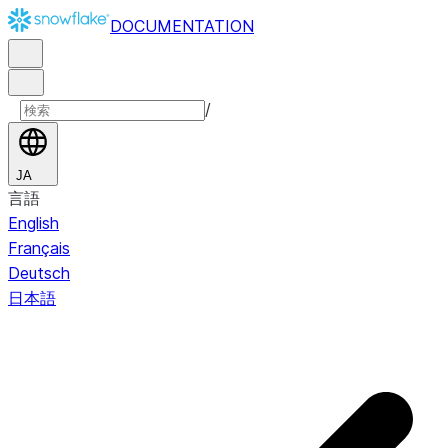
DOCUMENTATION
/
JA
言語
English
Français
Deutsch
日本語