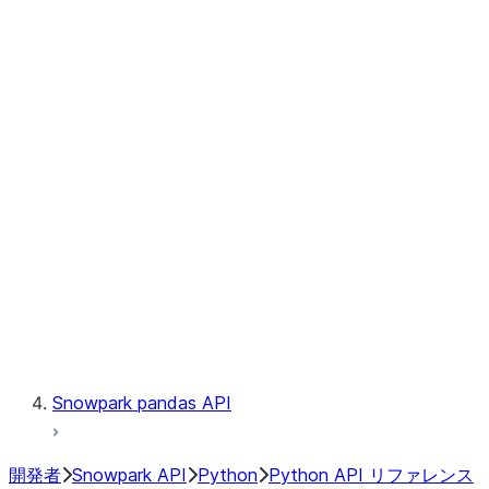
Observability
Files
Catalog
LINEAGE
Context
Exceptions
Testing
Snowpark pandas API
開発者
Snowpark API
Python
Python API リファレンス