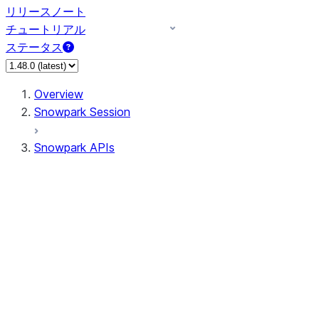
リリースノート
チュートリアル
ステータス
Overview
Snowpark Session
Snowpark APIs
Input/Output
DataFrameReader
DataFrameWriter
FileOperation
PutResult
GetResult
ListResult