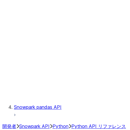
Observability
Files
Catalog
LINEAGE
Context
Exceptions
Testing
Snowpark pandas API
開発者
Snowpark API
Python
Python API リファレンス