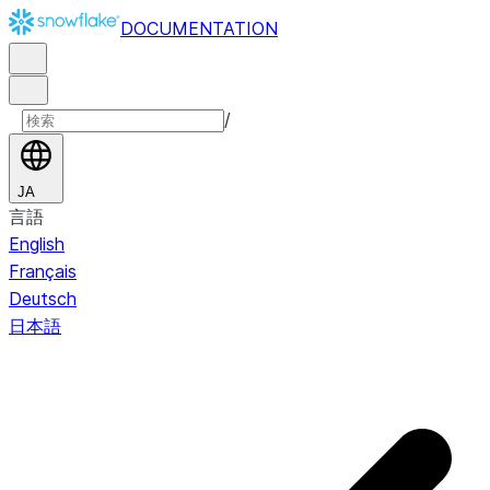
DOCUMENTATION
/
JA
言語
English
Français
Deutsch
日本語