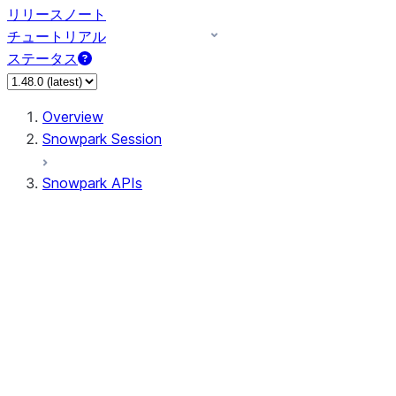
リリースノート
チュートリアル
ステータス
Overview
Snowpark Session
Snowpark APIs
Input/Output
DataFrameReader
DataFrameWriter
FileOperation
PutResult
GetResult
ListResult