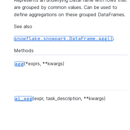
Represents an underlying DataFrame with rows that
are grouped by common values. Can be used to
define aggregations on these grouped DataFrames.
See also
.
snowflake.snowpark.DataFrame.agg()
Methods
(*exprs, **kwargs)
agg
(expr, task_description, **kwargs)
ai_agg