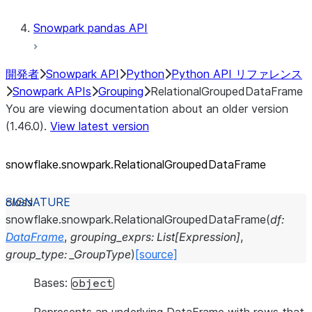
Snowpark pandas API
開発者
Snowpark API
Python
Python API リファレンス
Snowpark APIs
Grouping
RelationalGroupedDataFrame
You are viewing documentation about an older version
(1.46.0).
View latest version
snowflake.snowpark.RelationalGroupedDataFrame
class
snowflake.snowpark.
RelationalGroupedDataFrame
(
df
:
DataFrame
,
grouping_exprs
:
List
[
Expression
]
,
group_type
:
_GroupType
)
[source]
Bases:
object