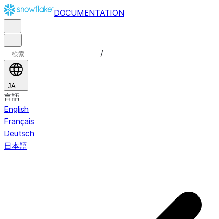
DOCUMENTATION
/
JA
言語
English
Français
Deutsch
日本語