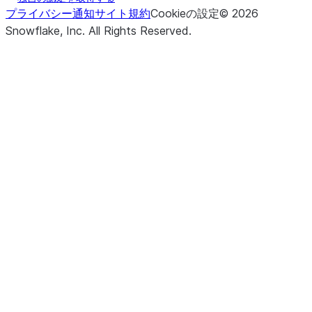
プライバシー通知
サイト規約
Cookieの設定
©
2026
Snowflake, Inc.
All Rights Reserved
.
(*cols, **kwargs)
avg
(agg_name, **kwargs)
builtin
(**kwargs)
count