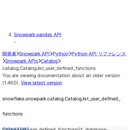
Exceptions
Testing
Snowpark pandas API
開発者
Snowpark API
Python
Python API リファレンス
Snowpark APIs
Catalog
catalog.Catalog.list_user_defined_functions
You are viewing documentation about an older version
(1.46.0).
View latest version
snowflake.snowpark.catalog.Catalog.list_
user_
defined_
functions
Catalog.
list_user_defined_functions
(
*
,
database
: