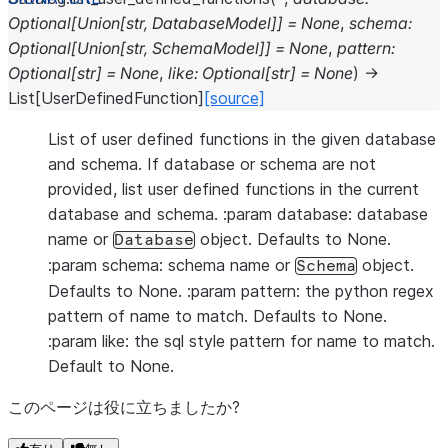
Optional
[
Union
[
str
,
DatabaseModel
]
]
=
None
,
schema
:
Optional
[
Union
[
str
,
SchemaModel
]
]
=
None
,
pattern
:
Optional
[
str
]
=
None
,
like
:
Optional
[
str
]
=
None
)
→
List
[
UserDefinedFunction
]
[source]
List of user defined functions in the given database
and schema. If database or schema are not
provided, list user defined functions in the current
database and schema. :param database: database
name or
object. Defaults to None.
Database
:param schema: schema name or
object.
Schema
Defaults to None. :param pattern: the python regex
pattern of name to match. Defaults to None.
:param like: the sql style pattern for name to match.
Default to None.
このページは役に立ちましたか?