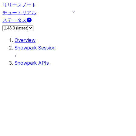
リリースノート
チュートリアル
ステータス
Overview
Snowpark Session
Snowpark APIs
Input/Output
DataFrame
Column
Data Types