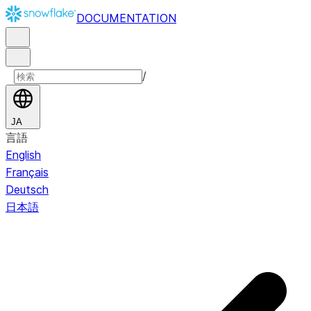
DOCUMENTATION
/
JA
言語
English
Français
Deutsch
日本語