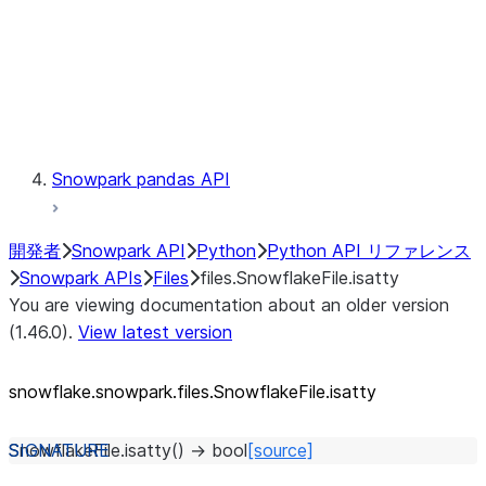
Context
Exceptions
Testing
Snowpark pandas API
開発者
Snowpark API
Python
Python API リファレンス
Snowpark APIs
Files
files.SnowflakeFile.isatty
You are viewing documentation about an older version
(1.46.0).
View latest version
snowflake.snowpark.files.SnowflakeFile.isatty
SnowflakeFile.
isatty
(
)
→
bool
[source]