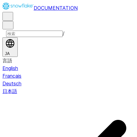
DOCUMENTATION
/
JA
言語
English
Français
Deutsch
日本語