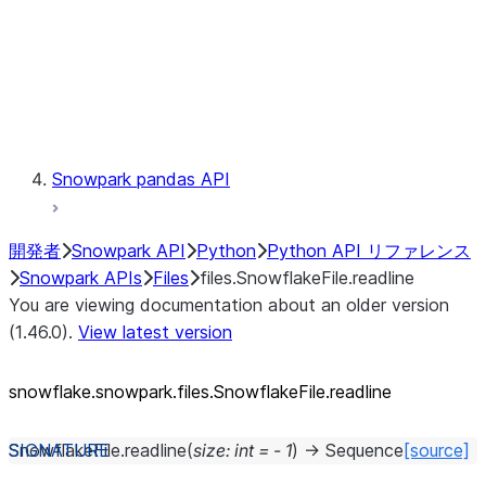
Context
Exceptions
Testing
Snowpark pandas API
開発者
Snowpark API
Python
Python API リファレンス
Snowpark APIs
Files
files.SnowflakeFile.readline
You are viewing documentation about an older version
(1.46.0).
View latest version
snowflake.snowpark.files.SnowflakeFile.readline
SnowflakeFile.
readline
(
size
:
int
=
-
1
)
→
Sequence
[source]