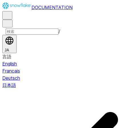
DOCUMENTATION
/
JA
言語
English
Français
Deutsch
日本語