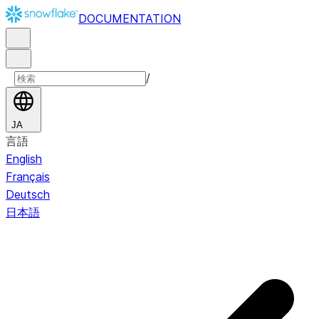
DOCUMENTATION
/
JA
言語
English
Français
Deutsch
日本語