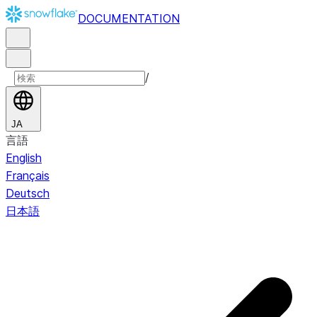
DOCUMENTATION
/
JA
言語
English
Français
Deutsch
日本語