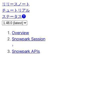
リリースノート
チュートリアル
ステータス
Overview
Snowpark Session
Snowpark APIs
Input/Output
DataFrame
Column
Data Types