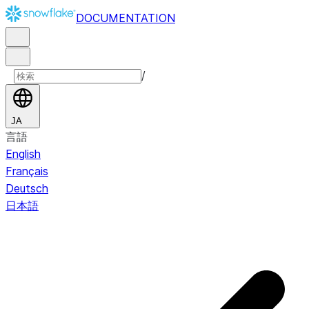
DOCUMENTATION
/
JA
言語
English
Français
Deutsch
日本語