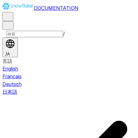
DOCUMENTATION
/
JA
言語
English
Français
Deutsch
日本語