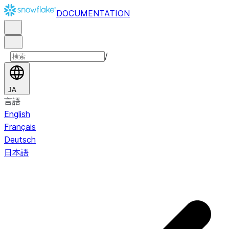
DOCUMENTATION
/
JA
言語
English
Français
Deutsch
日本語