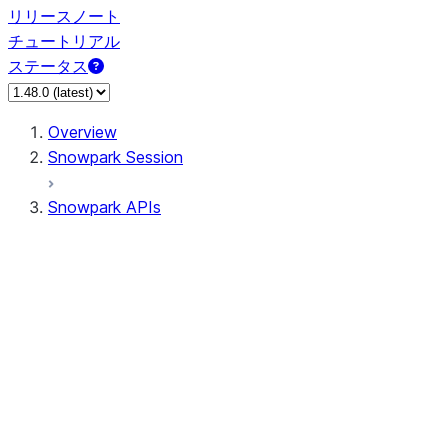
リリースノート
チュートリアル
ステータス
Overview
Snowpark Session
Snowpark APIs
Input/Output
DataFrame
Column
Data Types