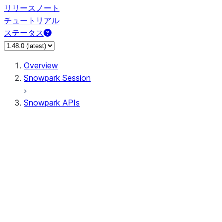
リリースノート
チュートリアル
ステータス
Overview
Snowpark Session
Snowpark APIs
Input/Output
DataFrame
Column
Data Types