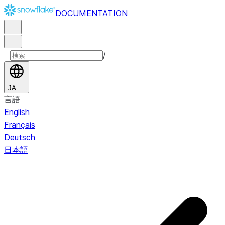
DOCUMENTATION
/
JA
言語
English
Français
Deutsch
日本語